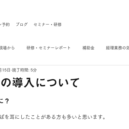
ン予約
ブログ
セミナー・研修
現場から
研修・セミナーレポート
補助金
経理業務の
月15日
読了時間: 5分
店の経営
事業継続（BCP）
ITツール導入
創業
ジの導入について
に？
とばを耳にしたことがある方も多いと思います。