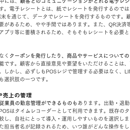
の中には、
顧客とのコミュニケーションがとれる電子レシ
す。電子レシートとは、紙でレシートを発行するのでは
端末を通じて、データでレシートを発行するものです。
要があるため、やや手間ではあります。また、QR決済
アプリ等に蓄積されるため、そもそもレシートを必要と
なく
クーポンを発行したり、商品やサービスについての
能
です。顧客から直接意見や要望をいただけることは、
。しかし、必ずしもPOSレジで管理する必要はなく、LI
も選択肢の一つです。
や売上の管理
従業員の勤怠管理ができるものも
あります。出勤・退勤
POSはタイムレコーダーとして利用できます。既存の
較し、自社にとって導入・運用しやすいものを選択しま
た担当者名が記録されるため、いつ誰がどんな操作をし