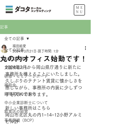
ME
NU
記事
全ての記事
福田結愛
全ての記事
2024年3月21日
読了時間: 1分
丸の内オフィス始動です！
お役立ち情報
2024年2月から岡山県庁通りに新たに
支援現場から
事務所を構えることにいたしました。
研修・セミナーレポート
久しぶりのテナント賃貸に懐かしさを
補助金
感じながら、事務所の内装に少しずつ
経理業務の効率化
手を入れております。
中小企業診断士について
新しい事務所はこちら
飲食店の経営
岡山市北区丸の内1−14−12小野アルミ
事業継続（BCP）
ビル2F