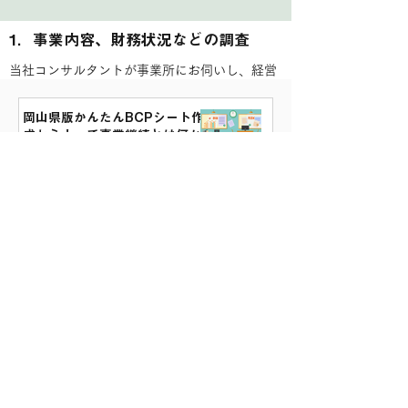
1．事業内容、財務状況などの調査
当社コンサルタントが事業所にお伺いし、経営
者や管理職の方から事業内容や財務状況などを
ヒアリングします。またその際に作業場や施設
岡山県版かんたんBCPシート作
成セミナーで事業継続とは何か
の状況を見させていただきます。
を説明してきました！
事業継続力強化計画（通称ジギ
ョケイ）の改善支援を行いまし
た！日診連（日本中小企業診断
​2．ビジネスインパクト分析、リスク分
士協会連合会）の事業です！
中小企業白書から分かる「事業
析、
継続」の重要性
調査内容をもとに、ビジネスインパクト分析や
リスク分析を行います。当社で資料を作成し、
契約時に注意したい「工事保
経営者とBCP担当者を交えた報告会を行いま
険」
す。
1
/
3