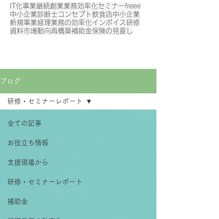
IT化
事業継続
創業
業務効率化
セミナー
freee
中小企業診断士
コンセプト
飲食店
中小企業
新規事業
経理業務の効率化
インボイス
研修
資料
市場動向
再構築補助金
保険の見直し
ブログ
研修・セミナーレポート
全ての記事
お役立ち情報
支援現場から
研修・セミナーレポート
補助金