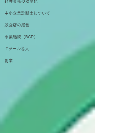
経理業務の効率化
中小企業診断士について
飲食店の経営
事業継続（BCP）
ITツール導入
創業